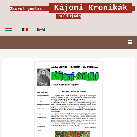
Ugrás
Kájoni Kronikák
Ziarul școlii
a
Suliújság
tartalomra
Fő
navigáció