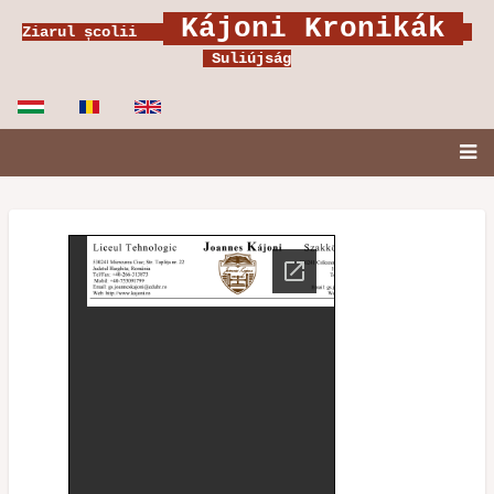
Ugrás
Kájoni Kronikák
Ziarul școlii
a
Suliújság
tartalomra
Fő
navigáció