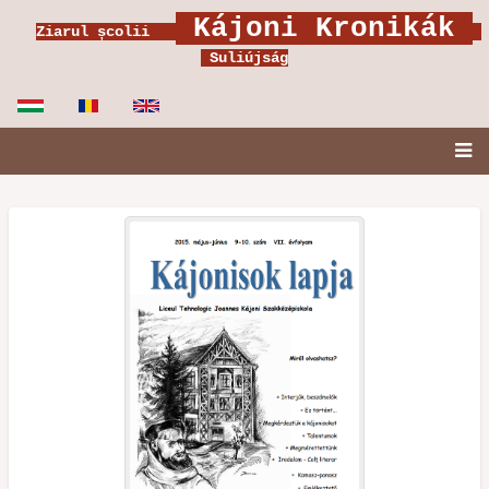
Ugrás
Kájoni Kronikák
Ziarul școlii
a
Suliújság
tartalomra
Fő
navigáció