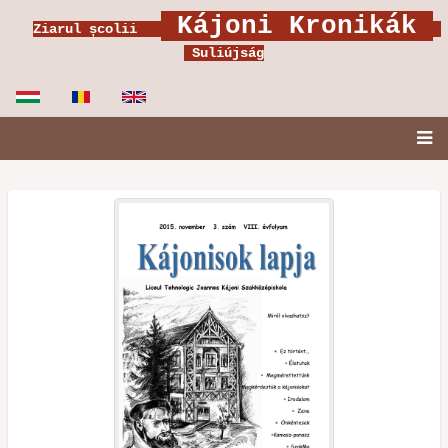
Ugrás
Kájoni Kronikák
Ziarul școlii
a
Suliújság
tartalomra
Fő
navigáció